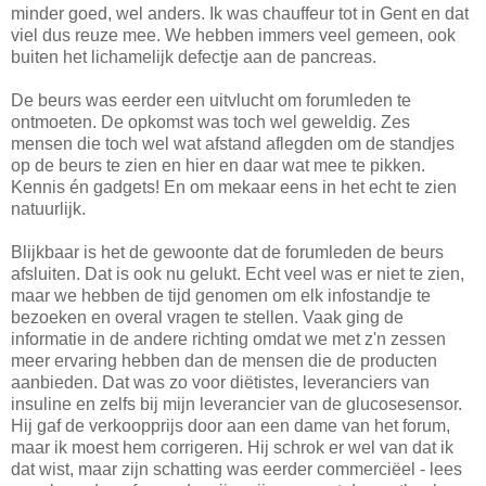
minder goed, wel anders. Ik was chauffeur tot in Gent en dat
viel dus reuze mee. We hebben immers veel gemeen, ook
buiten het lichamelijk defectje aan de pancreas.
De beurs was eerder een uitvlucht om forumleden te
ontmoeten. De opkomst was toch wel geweldig. Zes
mensen die toch wel wat afstand aflegden om de standjes
op de beurs te zien en hier en daar wat mee te pikken.
Kennis én gadgets! En om mekaar eens in het echt te zien
natuurlijk.
Blijkbaar is het de gewoonte dat de forumleden de beurs
afsluiten. Dat is ook nu gelukt. Echt veel was er niet te zien,
maar we hebben de tijd genomen om elk infostandje te
bezoeken en overal vragen te stellen. Vaak ging de
informatie in de andere richting omdat we met z'n zessen
meer ervaring hebben dan de mensen die de producten
aanbieden. Dat was zo voor diëtistes, leveranciers van
insuline en zelfs bij mijn leverancier van de glucosesensor.
Hij gaf de verkoopprijs door aan een dame van het forum,
maar ik moest hem corrigeren. Hij schrok er wel van dat ik
dat wist, maar zijn schatting was eerder commerciëel - lees