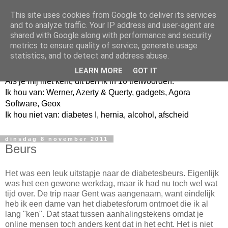
This site uses cookies from Google to deliver its services
and to analyze traffic. Your IP address and user-agent are
shared with Google along with performance and security
metrics to ensure quality of service, generate usage
Jangeox' blog
statistics, and to detect and address abuse.
LEARN MORE
GOT IT
Als je mij niet kent, dit ben ik in 10 trefwoorden.
Ik hou van: Werner, Azerty & Querty, gadgets, Agora
Software, Geox
Ik hou niet van: diabetes I, hernia, alcohol, afscheid
dinsdag 8 november 2011
Beurs
Het was een leuk uitstapje naar de diabetesbeurs. Eigenlijk
was het een gewone werkdag, maar ik had nu toch wel wat
tijd over. De trip naar Gent was aangenaam, want eindelijk
heb ik een dame van het diabetesforum ontmoet die ik al
lang "ken". Dat staat tussen aanhalingstekens omdat je
online mensen toch anders kent dat in het echt. Het is niet