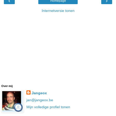
‹
›
Homepage
Internetversie tonen
Over mij
Jangeox
jan@jangeox.be
Mijn volledige profiel tonen