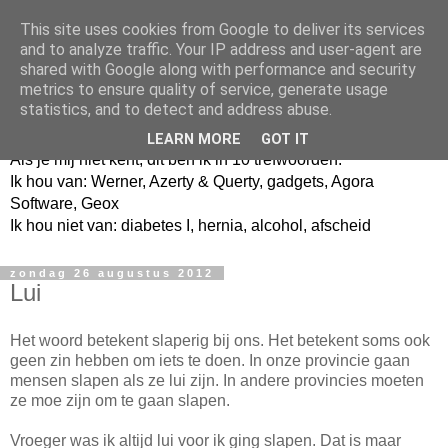
This site uses cookies from Google to deliver its services
and to analyze traffic. Your IP address and user-agent are
shared with Google along with performance and security
metrics to ensure quality of service, generate usage
Jangeox' blog
statistics, and to detect and address abuse.
LEARN MORE
GOT IT
Als je mij niet kent, dit ben ik in 10 trefwoorden.
Ik hou van: Werner, Azerty & Querty, gadgets, Agora
Software, Geox
Ik hou niet van: diabetes I, hernia, alcohol, afscheid
zondag 26 augustus 2012
Lui
Het woord betekent slaperig bij ons. Het betekent soms ook
geen zin hebben om iets te doen. In onze provincie gaan
mensen slapen als ze lui zijn. In andere provincies moeten
ze moe zijn om te gaan slapen.
Vroeger was ik altijd lui voor ik ging slapen. Dat is maar