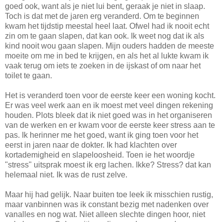
goed ook, want als je niet lui bent, geraak je niet in slaap.
Toch is dat met de jaren erg veranderd. Om te beginnen
kwam het tijdstip meestal heel laat. Ofwel had ik nooit echt
zin om te gaan slapen, dat kan ook. Ik weet nog dat ik als
kind nooit wou gaan slapen. Mijn ouders hadden de meeste
moeite om me in bed te krijgen, en als het al lukte kwam ik
vaak terug om iets te zoeken in de ijskast of om naar het
toilet te gaan.
Het is veranderd toen voor de eerste keer een woning kocht.
Er was veel werk aan en ik moest met veel dingen rekening
houden. Plots bleek dat ik niet goed was in het organiseren
van de werken en er kwam voor de eerste keer stress aan te
pas. Ik herinner me het goed, want ik ging toen voor het
eerst in jaren naar de dokter. Ik had klachten over
kortademigheid en slapeloosheid. Toen ie het woordje
"stress" uitsprak moest ik erg lachen. Ikke? Stress? dat kan
helemaal niet. Ik was de rust zelve.
Maar hij had gelijk. Naar buiten toe leek ik misschien rustig,
maar vanbinnen was ik constant bezig met nadenken over
vanalles en nog wat. Niet alleen slechte dingen hoor, niet