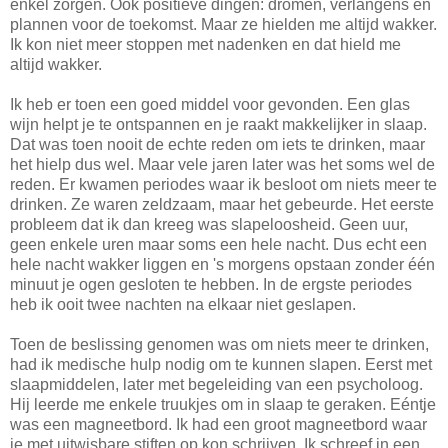
enkel zorgen. Ook positieve dingen: dromen, verlangens en
plannen voor de toekomst. Maar ze hielden me altijd wakker.
Ik kon niet meer stoppen met nadenken en dat hield me
altijd wakker.
Ik heb er toen een goed middel voor gevonden. Een glas
wijn helpt je te ontspannen en je raakt makkelijker in slaap.
Dat was toen nooit de echte reden om iets te drinken, maar
het hielp dus wel. Maar vele jaren later was het soms wel de
reden. Er kwamen periodes waar ik besloot om niets meer te
drinken. Ze waren zeldzaam, maar het gebeurde. Het eerste
probleem dat ik dan kreeg was slapeloosheid. Geen uur,
geen enkele uren maar soms een hele nacht. Dus echt een
hele nacht wakker liggen en 's morgens opstaan zonder één
minuut je ogen gesloten te hebben. In de ergste periodes
heb ik ooit twee nachten na elkaar niet geslapen.
Toen de beslissing genomen was om niets meer te drinken,
had ik medische hulp nodig om te kunnen slapen. Eerst met
slaapmiddelen, later met begeleiding van een psycholoog.
Hij leerde me enkele truukjes om in slaap te geraken. Eéntje
was een magneetbord. Ik had een groot magneetbord waar
je met uitwisbare stiften op kon schrijven. Ik schreef in een