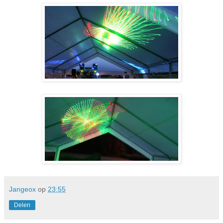
Jangeox
op
23:55
Delen