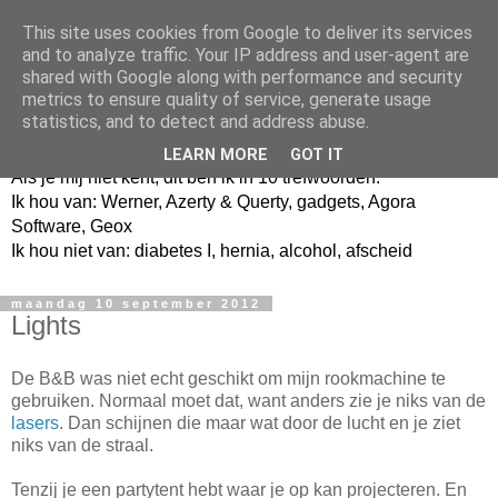
This site uses cookies from Google to deliver its services
and to analyze traffic. Your IP address and user-agent are
shared with Google along with performance and security
metrics to ensure quality of service, generate usage
Jangeox' blog
statistics, and to detect and address abuse.
LEARN MORE
GOT IT
Als je mij niet kent, dit ben ik in 10 trefwoorden.
Ik hou van: Werner, Azerty & Querty, gadgets, Agora
Software, Geox
Ik hou niet van: diabetes I, hernia, alcohol, afscheid
maandag 10 september 2012
Lights
De B&B was niet echt geschikt om mijn rookmachine te
gebruiken. Normaal moet dat, want anders zie je niks van de
lasers
. Dan schijnen die maar wat door de lucht en je ziet
niks van de straal.
Tenzij je een partytent hebt waar je op kan projecteren. En