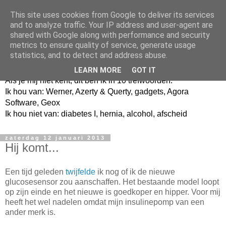
This site uses cookies from Google to deliver its services
and to analyze traffic. Your IP address and user-agent are
shared with Google along with performance and security
metrics to ensure quality of service, generate usage
Jangeox' blog
statistics, and to detect and address abuse.
LEARN MORE
GOT IT
Als je mij niet kent, dit ben ik in 10 trefwoorden.
Ik hou van: Werner, Azerty & Querty, gadgets, Agora
Software, Geox
Ik hou niet van: diabetes I, hernia, alcohol, afscheid
zaterdag 12 januari 2013
Hij komt...
Een tijd geleden
twijfelde
ik nog of ik de nieuwe
glucosesensor zou aanschaffen. Het bestaande model loopt
op zijn einde en het nieuwe is goedkoper en hipper. Voor mij
heeft het wel nadelen omdat mijn insulinepomp van een
ander merk is.