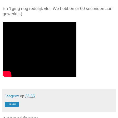
En 't ging nog redelijk vlot! We hebben er 60 seconden aan
gewerkt ;-)
Jangeox
op
23:55
Delen