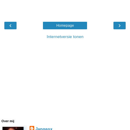
‹
›
Homepage
Internetversie tonen
Over mij
Jangeox