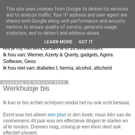
This site uses cookies from Google to deliver its services
and to analyze traffic. Your IP address and user-agent are
shared with Google along with performance and security
metrics to ensure quality of service, generate usage
Jangeox' blog
statistics, and to detect and address abuse.
LEARN MORE
GOT IT
Als je mij niet kent, dit ben ik in 10 trefwoorden.
Ik hou van: Werner, Azerty & Querty, gadgets, Agora
Software, Geox
Ik hou niet van: diabetes I, hernia, alcohol, afscheid
maandag 18 februari 2013
Werkhuisje bis
Ik kan er bis achter schrijven omdat het nu ook echt bestaat.
Eerst was het alleen
een plan
in den boek, maar één van de
voornemens dit jaar was om effectieve dingen te starten en
af te ronden. Dromen mag, zolang je een klein deel ook
effectief uitvoert.