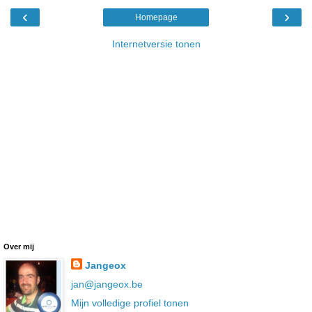
‹
›
Homepage
Internetversie tonen
Over mij
Jangeox
jan@jangeox.be
Mijn volledige profiel tonen