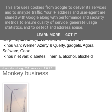
This site uses cookies from Google to deliver its services
and to analyze traffic. Your IP address and user-agent are
shared with Google along with performance and security
metrics to ensure quality of service, generate usage
Jangeox' blog
statistics, and to detect and address abuse.
LEARN MORE
GOT IT
Als je mij niet kent, dit ben ik in 10 trefwoorden.
Ik hou van: Werner, Azerty & Querty, gadgets, Agora
Software, Geox
Ik hou niet van: diabetes I, hernia, alcohol, afscheid
donderdag 28 maart 2013
Monkey business