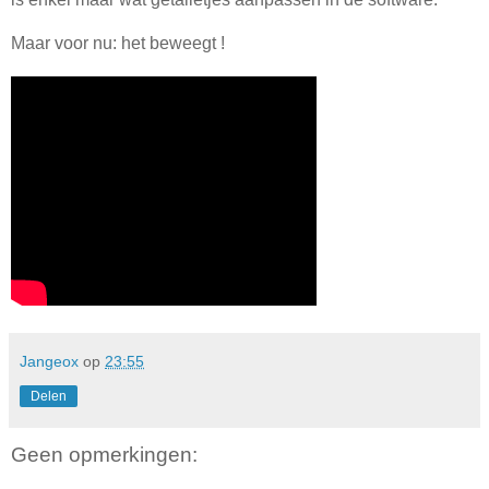
Maar voor nu: het beweegt !
Jangeox
op
23:55
Delen
Geen opmerkingen: