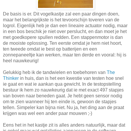
De basis is er. Dit vogelkastje zal een paar dingen doen,
maar het belangrijkste is het tevoorschijn toveren van de
logrol. Eigenlijk heb je dan een lineaire actuator nodig, maar
in een bos beschik je niet over perslucht, en dan moet je het
met goedkopere spullen redden. Een stappenmotor is dan
de mooiste oplossing. Ten eerste omdat je hem niet hoort,
ten tweede omdat ie best op batterijen en een
zonnepaneeltje kan werken, maar ten derde en vooral: hij is
heel nauwkeurig!
Gelukkig heb ik de tandwielen en toebehoren van
The
Thinker
in huis, dan is het een kwestie van testen hoe snel
ie gaat en wat ie aankan qua gewicht. In de testopstelling
bestuur ik hem zo nauwkeurig dat ie met exact 497 stapjes
van boven naar beneden gaat. Je hebt geen sensor nodig
om te zien wanneer hij ten einde is, gewoon de stapjes
tellen. Simpeler kan bijna niet. Nu ja, het ding aan de praat
krijgen was wel een ander paar mouwen ;-)
Eens het in het kastje zit is alles anders natuurlijk, maar dat
is enkel maar wat getalletjes aanpassen in de software.