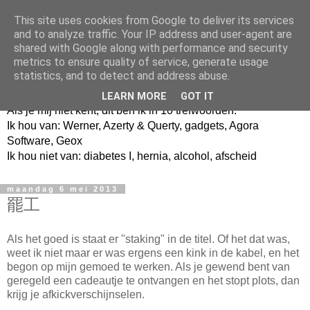
This site uses cookies from Google to deliver its services
and to analyze traffic. Your IP address and user-agent are
shared with Google along with performance and security
metrics to ensure quality of service, generate usage
Jangeox' blog
statistics, and to detect and address abuse.
LEARN MORE
GOT IT
Als je mij niet kent, dit ben ik in 10 trefwoorden.
Ik hou van: Werner, Azerty & Querty, gadgets, Agora
Software, Geox
Ik hou niet van: diabetes I, hernia, alcohol, afscheid
maandag 6 mei 2013
罷工
Als het goed is staat er "staking" in de titel. Of het dat was,
weet ik niet maar er was ergens een kink in de kabel, en het
begon op mijn gemoed te werken. Als je gewend bent van
geregeld een cadeautje te ontvangen en het stopt plots, dan
krijg je afkickverschijnselen.