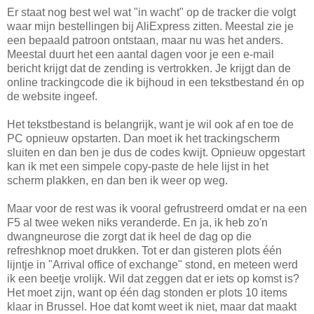
Er staat nog best wel wat "in wacht" op de tracker die volgt
waar mijn bestellingen bij AliExpress zitten. Meestal zie je
een bepaald patroon ontstaan, maar nu was het anders.
Meestal duurt het een aantal dagen voor je een e-mail
bericht krijgt dat de zending is vertrokken. Je krijgt dan de
online trackingcode die ik bijhoud in een tekstbestand én op
de website ingeef.
Het tekstbestand is belangrijk, want je wil ook af en toe de
PC opnieuw opstarten. Dan moet ik het trackingscherm
sluiten en dan ben je dus de codes kwijt. Opnieuw opgestart
kan ik met een simpele copy-paste de hele lijst in het
scherm plakken, en dan ben ik weer op weg.
Maar voor de rest was ik vooral gefrustreerd omdat er na een
F5 al twee weken niks veranderde. En ja, ik heb zo'n
dwangneurose die zorgt dat ik heel de dag op die
refreshknop moet drukken. Tot er dan gisteren plots één
lijntje in "Arrival office of exchange" stond, en meteen werd
ik een beetje vrolijk. Wil dat zeggen dat er iets op komst is?
Het moet zijn, want op één dag stonden er plots 10 items
klaar in Brussel. Hoe dat komt weet ik niet, maar dat maakt