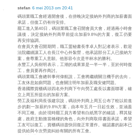
stefan
6 mei 2013 om 20:41
碼頭業職工會經過開會後，在傍晚決定接納外判商的加薪書面
承諾，但復工仍有待安排。
罷工進入第40日，碼頭業職工會召開會員大會，經過兩小時會
議後，決定接納外判商早前提出加薪9.8%的方案，復工仍要
再安排協調。
在會員大會召開期間，職工盟秘書長李卓人對記者表示，歡迎
法院繼續讓工人在長江中心外紮營，他承認部分工人已接納方
案，會尊重工人意願。他形容今次是半杯水的勝利。
永豐工人吳樹明表示，工潮的成果算是一半一半，至於何時復
工，會員要再作商討。
碼頭業職工會總幹事何偉航說，工會將繼續關注機手的去向，
工友休息如廁問題，也會關注明年加薪及職安健問題。
香港國際貨櫃碼頭四名外判商下午向勞工處長以書面聯署，確
立上周五所提出的加薪方案。
勞工及福利局長張建宗說，碼頭外判商上周五公布了較以前進
步的劃一加薪約9.8%方案，由本年五月一日起生效，並涵蓋
不同工種。由於現時罷工員方希望有白紙黑字的確認，釋其疑
慮，政府主動擔當橋樑的角色，向外判商取得書面承諾，希望
工友可以復工，貨櫃碼頭盡快回復正常運作。確認書的副本已
提供給與今次勞資糾紛有關的所有工會。