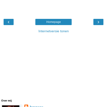
‹
›
Homepage
Internetversie tonen
Over mij
Jangeox