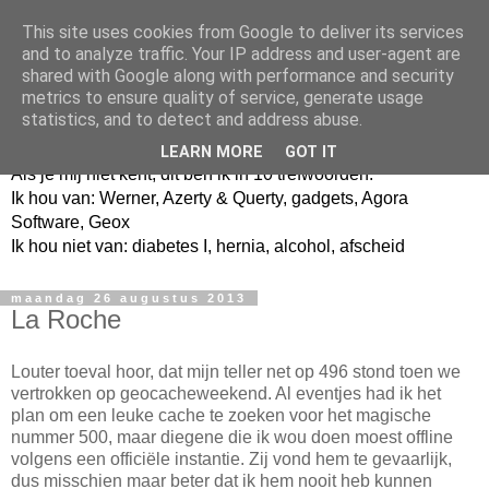
This site uses cookies from Google to deliver its services
and to analyze traffic. Your IP address and user-agent are
shared with Google along with performance and security
metrics to ensure quality of service, generate usage
Jangeox' blog
statistics, and to detect and address abuse.
LEARN MORE
GOT IT
Als je mij niet kent, dit ben ik in 10 trefwoorden.
Ik hou van: Werner, Azerty & Querty, gadgets, Agora
Software, Geox
Ik hou niet van: diabetes I, hernia, alcohol, afscheid
maandag 26 augustus 2013
La Roche
Louter toeval hoor, dat mijn teller net op 496 stond toen we
vertrokken op geocacheweekend. Al eventjes had ik het
plan om een leuke cache te zoeken voor het magische
nummer 500, maar diegene die ik wou doen moest offline
volgens een officiële instantie. Zij vond hem te gevaarlijk,
dus misschien maar beter dat ik hem nooit heb kunnen