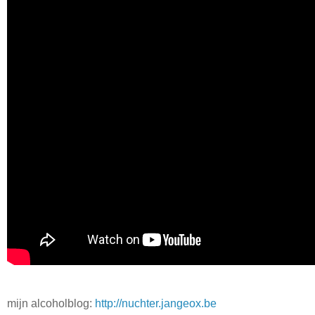
mijn alcoholblog:
http://nuchter.jangeox.be