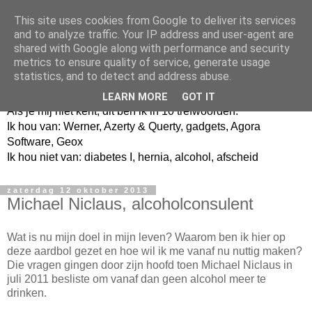
This site uses cookies from Google to deliver its services
and to analyze traffic. Your IP address and user-agent are
shared with Google along with performance and security
metrics to ensure quality of service, generate usage
Jangeox' blog
statistics, and to detect and address abuse.
LEARN MORE
GOT IT
Als je mij niet kent, dit ben ik in 10 trefwoorden.
Ik hou van: Werner, Azerty & Querty, gadgets, Agora
Software, Geox
Ik hou niet van: diabetes I, hernia, alcohol, afscheid
zaterdag 12 oktober 2013
Michael Niclaus, alcoholconsulent
Wat is nu mijn doel in mijn leven? Waarom ben ik hier op
deze aardbol gezet en hoe wil ik me vanaf nu nuttig maken?
Die vragen gingen door zijn hoofd toen Michael Niclaus in
juli 2011 besliste om vanaf dan geen alcohol meer te
drinken.