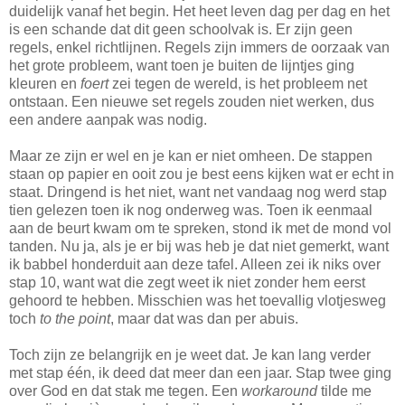
duidelijk vanaf het begin. Het heet leven dag per dag en het
is een schande dat dit geen schoolvak is. Er zijn geen
regels, enkel richtlijnen. Regels zijn immers de oorzaak van
het grote probleem, want toen je buiten de lijntjes ging
kleuren en
foert
zei tegen de wereld, is het probleem net
ontstaan. Een nieuwe set regels zouden niet werken, dus
een andere aanpak was nodig.
Maar ze zijn er wel en je kan er niet omheen. De stappen
staan op papier en ooit zou je best eens kijken wat er echt in
staat. Dringend is het niet, want net vandaag nog werd stap
tien gelezen toen ik nog onderweg was. Toen ik eenmaal
aan de beurt kwam om te spreken, stond ik met de mond vol
tanden. Nu ja, als je er bij was heb je dat niet gemerkt, want
ik babbel honderduit aan deze tafel. Alleen zei ik niks over
stap 10, want wat die zegt weet ik niet zonder hem eerst
gehoord te hebben. Misschien was het toevallig vlotjesweg
toch
to the point
, maar dat was dan per abuis.
Toch zijn ze belangrijk en je weet dat. Je kan lang verder
met stap één, ik deed dat meer dan een jaar. Stap twee ging
over God en dat stak me tegen. Een
workaround
tilde me