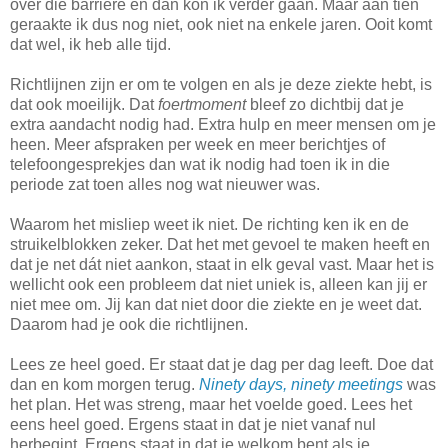
over die barrière en dan kon ik verder gaan. Maar aan tien
geraakte ik dus nog niet, ook niet na enkele jaren. Ooit komt
dat wel, ik heb alle tijd.
Richtlijnen zijn er om te volgen en als je deze ziekte hebt, is
dat ook moeilijk. Dat
foertmoment
bleef zo dichtbij dat je
extra aandacht nodig had. Extra hulp en meer mensen om je
heen. Meer afspraken per week en meer berichtjes of
telefoongesprekjes dan wat ik nodig had toen ik in die
periode zat toen alles nog wat nieuwer was.
Waarom het misliep weet ik niet. De richting ken ik en de
struikelblokken zeker. Dat het met gevoel te maken heeft en
dat je net dát niet aankon, staat in elk geval vast. Maar het is
wellicht ook een probleem dat niet uniek is, alleen kan jij er
niet mee om. Jij kan dat niet door die ziekte en je weet dat.
Daarom had je ook die richtlijnen.
Lees ze heel goed. Er staat dat je dag per dag leeft. Doe dat
dan en kom morgen terug.
Ninety days, ninety meetings
was
het plan. Het was streng, maar het voelde goed. Lees het
eens heel goed. Ergens staat in dat je niet vanaf nul
herbegint. Ergens staat in dat je welkom bent als je