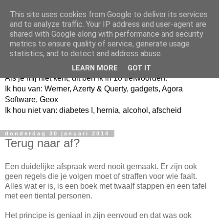
This site uses cookies from Google to deliver its services
and to analyze traffic. Your IP address and user-agent are
shared with Google along with performance and security
metrics to ensure quality of service, generate usage
Jangeox' blog
statistics, and to detect and address abuse.
LEARN MORE
GOT IT
Als je mij niet kent, dit ben ik in 10 trefwoorden.
Ik hou van: Werner, Azerty & Querty, gadgets, Agora
Software, Geox
Ik hou niet van: diabetes I, hernia, alcohol, afscheid
donderdag 30 januari 2014
Terug naar af?
Een duidelijke afspraak werd nooit gemaakt. Er zijn ook
geen regels die je volgen moet of straffen voor wie faalt.
Alles wat er is, is een boek met twaalf stappen en een tafel
met een tiental personen.
Het principe is geniaal in zijn eenvoud en dat was ook