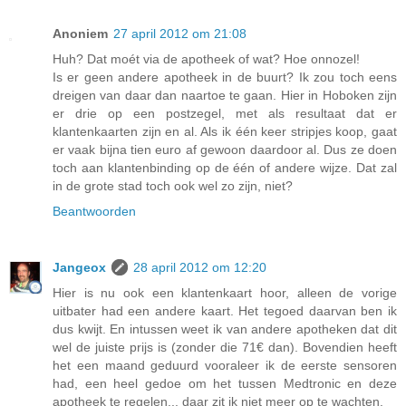
Anoniem
27 april 2012 om 21:08
Huh? Dat moét via de apotheek of wat? Hoe onnozel!
Is er geen andere apotheek in de buurt? Ik zou toch eens
dreigen van daar dan naartoe te gaan. Hier in Hoboken zijn
er drie op een postzegel, met als resultaat dat er
klantenkaarten zijn en al. Als ik één keer stripjes koop, gaat
er vaak bijna tien euro af gewoon daardoor al. Dus ze doen
toch aan klantenbinding op de één of andere wijze. Dat zal
in de grote stad toch ook wel zo zijn, niet?
Beantwoorden
Jangeox
28 april 2012 om 12:20
Hier is nu ook een klantenkaart hoor, alleen de vorige
uitbater had een andere kaart. Het tegoed daarvan ben ik
dus kwijt. En intussen weet ik van andere apotheken dat dit
wel de juiste prijs is (zonder die 71€ dan). Bovendien heeft
het een maand geduurd vooraleer ik de eerste sensoren
had, een heel gedoe om het tussen Medtronic en deze
apotheek te regelen... daar zit ik niet meer op te wachten.