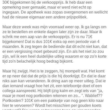
30€ bijgekomen bij de verkoopprijs. Ik heb daar een
opmerking over gemaakt, maar er werd niet echt op
ingegaan. De apotheek was zopas overgenomen en wellicht
had de nieuwe eigenaar een andere prijspolitiek.
Maar deze week was mijn voorraad weer op. Ik ga langs om
ze te bestellen en enkele dagen later zijn ze daar. Maar ik
schrik me een aap van de verkoopprijs. Er is nu 71€
bijgekomen! Dat is dus 101€ extra op een periode van 4
maanden. Ik zeg tegen de bediende dat dit echt niet kan, dat
er een vergissing moet gebeurd zijn. En als het niet zo zou
zijn, wil ik een heel duidelijke uitleg waarom er op zo'n korte
tijd zo'n belachelijk hoog bedrag bijkomt.
Maar hij zwijgt. Het is te zeggen, hij mompelt wat. Het komt
er op neer dat dat de prijs is die hij doorkrijgt. En dat ie daar
niks aan kan veranderen. Ik dring aan op meer uitleg. Dat ie
dan iemand vraagt hoe het zit, een telefoontje doet of een
collega aanspreekt. Hij blijft ijzig kalm en zegt iets van "ja,
maar je moet nog portkosten rekenen en zo... ". Wablief??
Portkosten? 101€ om een pakketje van nog geen kilo naar
hier te vervoeren? Wordt het misschien per gouden koets