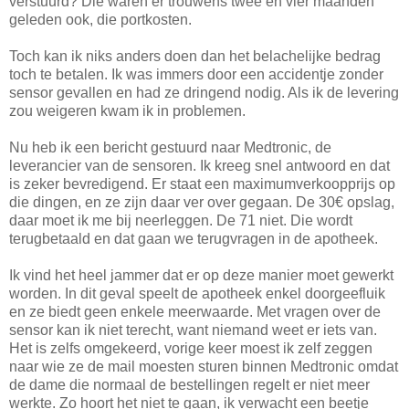
verstuurd? Die waren er trouwens twee en vier maanden
geleden ook, die portkosten.
Toch kan ik niks anders doen dan het belachelijke bedrag
toch te betalen. Ik was immers door een accidentje zonder
sensor gevallen en had ze dringend nodig. Als ik de levering
zou weigeren kwam ik in problemen.
Nu heb ik een bericht gestuurd naar Medtronic, de
leverancier van de sensoren. Ik kreeg snel antwoord en dat
is zeker bevredigend. Er staat een maximumverkoopprijs op
die dingen, en ze zijn daar ver over gegaan. De 30€ opslag,
daar moet ik me bij neerleggen. De 71 niet. Die wordt
terugbetaald en dat gaan we terugvragen in de apotheek.
Ik vind het heel jammer dat er op deze manier moet gewerkt
worden. In dit geval speelt de apotheek enkel doorgeefluik
en ze biedt geen enkele meerwaarde. Met vragen over de
sensor kan ik niet terecht, want niemand weet er iets van.
Het is zelfs omgekeerd, vorige keer moest ik zelf zeggen
naar wie ze de mail moesten sturen binnen Medtronic omdat
de dame die normaal de bestellingen regelt er niet meer
werkte. Zo hoort het niet te gaan, ik verwacht een beetje