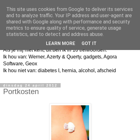
This site uses cookies from Google to deliver its services
and to analyze traffic. Your IP address and user-agent are
shared with Google along with performance and security
metrics to ensure quality of service, generate usage
Jangeox' blog
statistics, and to detect and address abuse.
LEARN MORE
GOT IT
Als je mij niet kent, dit ben ik in 10 trefwoorden.
Ik hou van: Werner, Azerty & Querty, gadgets, Agora
Software, Geox
Ik hou niet van: diabetes I, hernia, alcohol, afscheid
dinsdag 24 april 2012
Portkosten