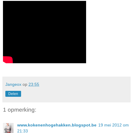
Jangeox
op
23:55
Delen
1 opmerking:
www.kokenenhogehakken.blogspot.be
19 mei 2012 om
21:33