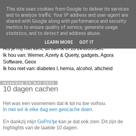
This site uses cookies from Google to deliver its services
and to analyze traffic. Your IP address and user-agent are
shared with Google along with performance and security
metrics to ensure quality of service, generate usage
Jangeox' blog
statistics, and to detect and address abuse.
LEARN MORE
GOT IT
Als je mij niet kent, dit ben ik in 10 trefwoorden.
Ik hou van: Werner, Azerty & Querty, gadgets, Agora
Software, Geox
Ik hou niet van: diabetes I, hernia, alcohol, afscheid
maandag 14 mei 2012
10 dagen cachen
Het was een voornemen dat ik tot nu toe volhou.
In mei wil ik elke dag een geocache doen.
En dankzij mijn
GoPro'tje
kan je dat ook zien. Dit zijn de
highlights van de laatste 10 dagen.