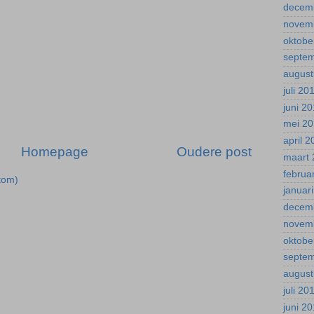
decem
novem
oktobe
septe
august
juli 20
juni 2
mei 2
april 
Homepage
Oudere post
maart 
februa
tom)
januar
decem
novem
oktobe
septe
august
juli 20
juni 2