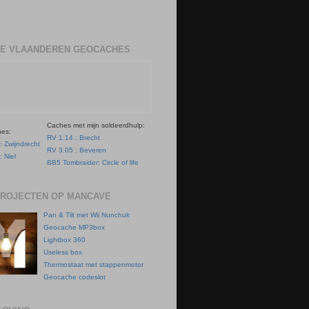
E VLAANDEREN GEOCACHES
Caches met mijn soldeerdhulp:
hes:
RV 1.14 : Brecht
: Zwijndrecht
RV 3.05 : Beveren
: Niel
BB5 Tombraider: Circle of life
PROJECTEN OP MANCAVE
Pan & Tilt met Wii Nunchuk
Geocache MP3box
Lightbox 360
Useless box
Thermostaat met stappenmotor
Geocache codeslot