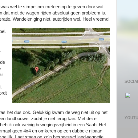
was wel te simpel om meteen op te geven door wat
llen dat met de wagen rijden absoluut geen probleem is.
eratie. Wandelen ging niet, autorijden wel. Heel vreemd.
el.
t
 de
e
ar
SOCIA
t
ordt
as het dus ook. Gelukkig kwam de weg niet uit op het
YOUT
een landbouwer zodat je niet terug kan. Met deze
eb ik ook weinig bewegingsvrijheid in een Saab. Het
enmaal geen 4x4 en omkeren op een dubbele rijbaan
moeilijk. Laat staan op zo'n besneeuwd landweggetje.