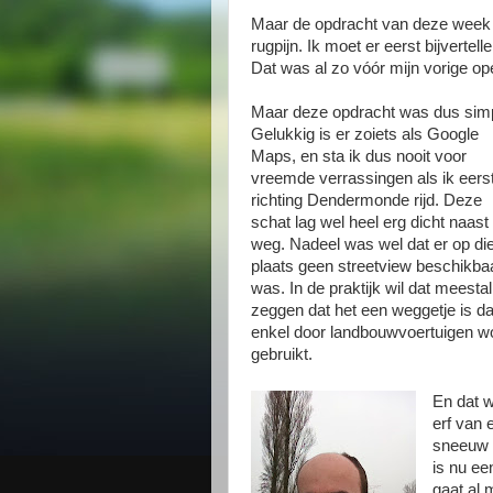
Maar de opdracht van deze week 
rugpijn. Ik moet er eerst bijverte
Dat was al zo vóór mijn vorige op
Maar deze opdracht was dus simp
Gelukkig is er zoiets als Google
Maps, en sta ik dus nooit voor
vreemde verrassingen als ik eers
richting Dendermonde rijd. Deze
schat lag wel heel erg dicht naast
weg. Nadeel was wel dat er op di
plaats geen streetview beschikba
was. In de praktijk wil dat meestal
zeggen dat het een weggetje is da
enkel door landbouwvoertuigen w
gebruikt.
En dat w
erf van 
sneeuw h
is nu e
gaat al 