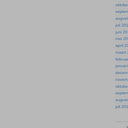
oktobe
septe
august
juli 20
juni 2
mei 2
april 
maart 
februa
januar
decem
novem
oktobe
septe
august
juli 20
.........