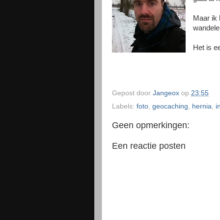
Maar ik 
wandele
Het is e
Gepost door
Jangeox
op
23:55
Labels:
foto
,
geocaching
,
hernia
,
i
Geen opmerkingen:
Een reactie posten