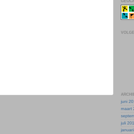
GEOCA
VOLG
ARCHI
juni 2
maart 
septe
juli 20
januar