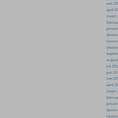
mei 2
april 
maart 
februa
januar
decem
novem
oktobe
septe
august
juli 20
juni 2
mei 2
april 
maart 
februa
januar
decem
novem