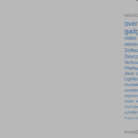
WAARO
ove
gadg
video
senso
Softw
Dexc
Verbo
Displa
dieet
d
Lightb
muzie
scoote
segmen
homo
YouTub
schutte
Frans
vr
MAAND