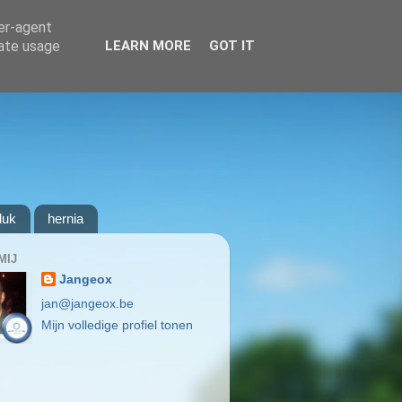
ser-agent
rate usage
LEARN MORE
GOT IT
luk
hernia
MIJ
Jangeox
jan@jangeox.be
Mijn volledige profiel tonen