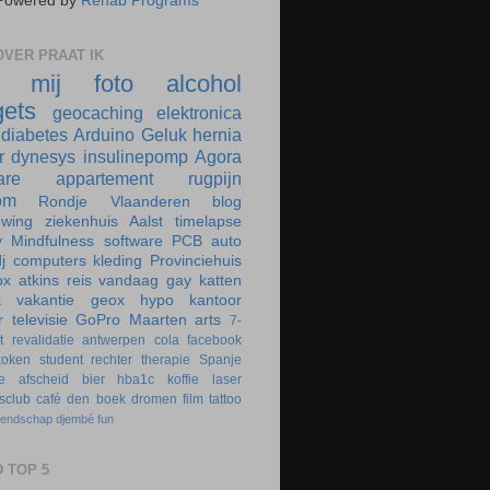
Powered by
Rehab Programs
VER PRAAT IK
r mij
foto
alcohol
ets
geocaching
elektronica
diabetes
Arduino
Geluk
hernia
r
dynesys
insulinepomp
Agora
are
appartement
rugpijn
om
Rondje Vlaanderen
blog
uwing
ziekenhuis
Aalst
timelapse
y
Mindfulness
software
PCB
auto
j
computers
kleding
Provinciehuis
ox
atkins
reis
vandaag
gay
katten
k
vakantie
geox
hypo
kantoor
r
televisie
GoPro
Maarten
arts
7-
t
revalidatie
antwerpen
cola
facebook
koken
student
rechter
therapie
Spanje
e
afscheid
bier
hba1c
koffie
laser
rsclub
café
den boek
dromen
film
tattoo
iendschap
djembé
fun
 TOP 5