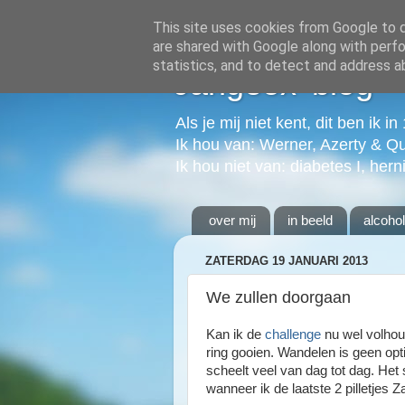
This site uses cookies from Google to de
are shared with Google along with perfo
statistics, and to detect and address a
Jangeox' blog
Als je mij niet kent, dit ben ik i
Ik hou van: Werner, Azerty & Q
Ik hou niet van: diabetes I, hern
over mij
in beeld
alcoho
ZATERDAG 19 JANUARI 2013
We zullen doorgaan
Kan ik de
challenge
nu wel volhou
ring gooien. Wandelen is geen opt
scheelt veel van dag tot dag. Het 
wanneer ik de laatste 2 pilletjes Z