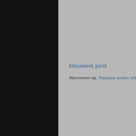
Nieuwere post
Abonneren op:
Reacties posten (A