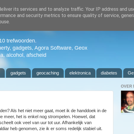
liver its services and to analyze traffic. Your IP address and u
rmance and security metrics to ensure quality of service, gene
buse.
n 10 trefwoorden.
uerty, gadgets, Agora Software, Geox
ia, alcohol, afscheid
l
gadgets
geocaching
elektronica
diabetes
Ge
OVER 
den? Als het niet meer gaat, moet ik de handdoek in de
ie meer, het is enkel nog strompelen. Hoewel, dat
scheelt ook veel van uur tot uur. Afhankelijk van
aldiar heb genomen, zie ik er soms redelijk stabiel uit.