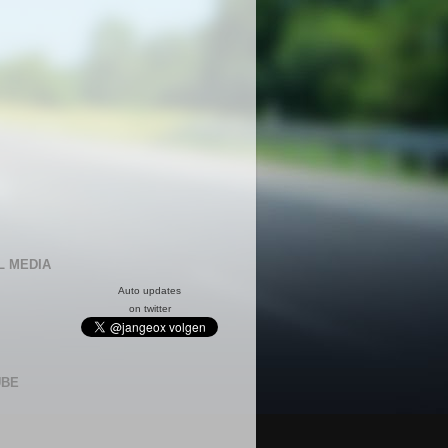
L MEDIA
Auto updates
on twitter
UBE