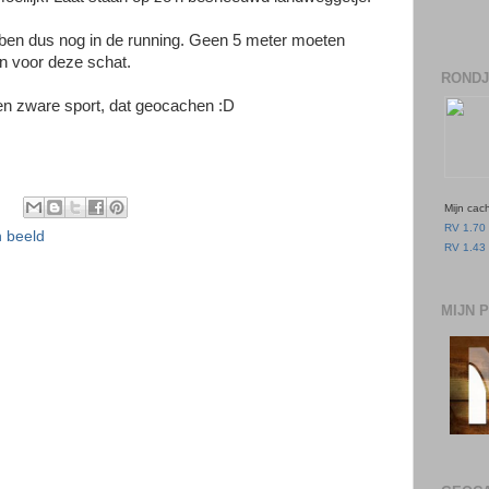
ben dus nog in de running. Geen 5 meter moeten
n voor deze schat.
RONDJ
en zware sport, dat geocachen :D
Mijn cac
RV 1.70 
n beeld
RV 1.43 
MIJN 