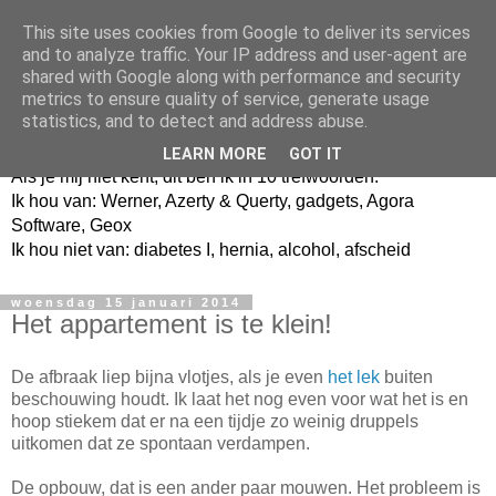
This site uses cookies from Google to deliver its services
and to analyze traffic. Your IP address and user-agent are
shared with Google along with performance and security
metrics to ensure quality of service, generate usage
Jangeox' blog
statistics, and to detect and address abuse.
LEARN MORE
GOT IT
Als je mij niet kent, dit ben ik in 10 trefwoorden.
Ik hou van: Werner, Azerty & Querty, gadgets, Agora
Software, Geox
Ik hou niet van: diabetes I, hernia, alcohol, afscheid
woensdag 15 januari 2014
Het appartement is te klein!
De afbraak liep bijna vlotjes, als je even
het lek
buiten
beschouwing houdt. Ik laat het nog even voor wat het is en
hoop stiekem dat er na een tijdje zo weinig druppels
uitkomen dat ze spontaan verdampen.
De opbouw, dat is een ander paar mouwen. Het probleem is