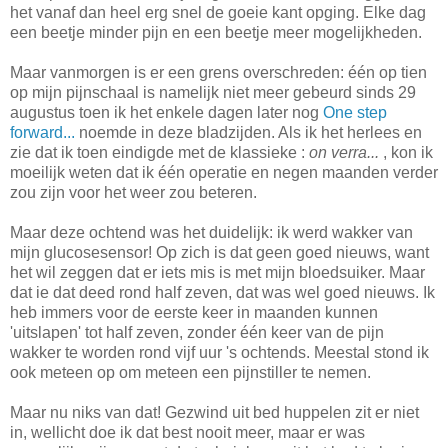
het vanaf dan heel erg snel de goeie kant opging. Elke dag
een beetje minder pijn en een beetje meer mogelijkheden.
Maar vanmorgen is er een grens overschreden: één op tien
op mijn pijnschaal is namelijk niet meer gebeurd sinds 29
augustus toen ik het enkele dagen later nog
One step
forward...
noemde in deze bladzijden. Als ik het herlees en
zie dat ik toen eindigde met de klassieke :
on verra...
, kon ik
moeilijk weten dat ik één operatie en negen maanden verder
zou zijn voor het weer zou beteren.
Maar deze ochtend was het duidelijk: ik werd wakker van
mijn glucosesensor! Op zich is dat geen goed nieuws, want
het wil zeggen dat er iets mis is met mijn bloedsuiker. Maar
dat ie dat deed rond half zeven, dat was wel goed nieuws. Ik
heb immers voor de eerste keer in maanden kunnen
'uitslapen' tot half zeven, zonder één keer van de pijn
wakker te worden rond vijf uur 's ochtends. Meestal stond ik
ook meteen op om meteen een pijnstiller te nemen.
Maar nu niks van dat! Gezwind uit bed huppelen zit er niet
in, wellicht doe ik dat best nooit meer, maar er was