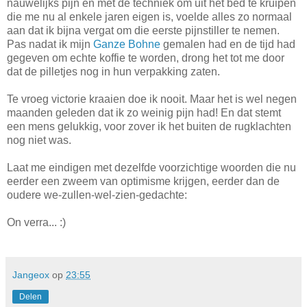
nauwelijks pijn en met de techniek om uit het bed te kruipen
die me nu al enkele jaren eigen is, voelde alles zo normaal
aan dat ik bijna vergat om die eerste pijnstiller te nemen.
Pas nadat ik mijn
Ganze Bohne
gemalen had en de tijd had
gegeven om echte koffie te worden, drong het tot me door
dat de pilletjes nog in hun verpakking zaten.
Te vroeg victorie kraaien doe ik nooit. Maar het is wel negen
maanden geleden dat ik zo weinig pijn had! En dat stemt
een mens gelukkig, voor zover ik het buiten de rugklachten
nog niet was.
Laat me eindigen met dezelfde voorzichtige woorden die nu
eerder een zweem van optimisme krijgen, eerder dan de
oudere we-zullen-wel-zien-gedachte:
On verra... :)
Jangeox
op
23:55
Delen