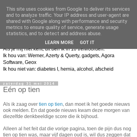
This site uses cookies from Google to deliver its services
and to analyze traffic. Your IP address and user-agent are
shared with Google along with performance and security
metrics to ensure quality of service, generate usage
Jangeox' blog
statistics, and to detect and address abuse.
LEARN MORE
GOT IT
Als je mij niet kent, dit ben ik in 10 trefwoorden.
Ik hou van: Werner, Azerty & Querty, gadgets, Agora
Software, Geox
Ik hou niet van: diabetes I, hernia, alcohol, afscheid
zaterdag 31 mei 2014
Eén op tien
Als ik zaag over
tien op tien
, dan moet ik het goede nieuws
ook melden. En dat goede nieuws kwam deze morgen van
diezelfde denkbeeldige score die ik bijhoud.
Alleen al het feit dat die vorige pagina, toen de pijn dus nog
tien op tien was, maar vijf dagen oud is, wil dus zeggen dat